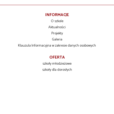
INFORMACJE
O szkole
Aktualności
Projekty
Galeria
Klauzula Informacyjna w zakresie danych osobowych
OFERTA
szkoły młodzieżowe
szkoły dla dorosłych
szkolenia zawodowe
INFORMACJE DLA UCZNIÓW
Liceum Ogólnokształcące
Technikum Zawodowe
Branżowa Szkoła I stopnia