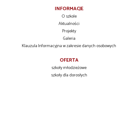
INFORMACJE
O szkole
Aktualności
Projekty
Galeria
Klauzula Informacyjna w zakresie danych osobowych
OFERTA
szkoły młodzieżowe
szkoły dla dorosłych
szkolenia zawodowe
INFORMACJE DLA UCZNIÓW
Liceum Ogólnokształcące
Technikum Zawodowe
Branżowa Szkoła I stopnia
KONTAKT