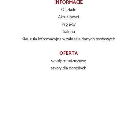
INFORMACJE
O szkole
Aktualności
Projekty
Galeria
Klauzula Informacyjna w zakresie danych osobowych
OFERTA
szkoły młodzieżowe
szkoły dla dorosłych
szkolenia zawodowe
INFORMACJE DLA UCZNIÓW
Liceum Ogólnokształcące
Technikum Zawodowe
Branżowa Szkoła I stopnia
KONTAKT
Zespół Szkół Ponadpodstawowych