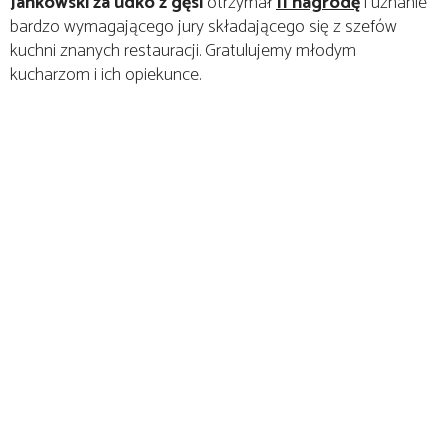
Jankowski za udko z gęsi
otrzymał
II nagrodę
i uznanie
bardzo wymagającego jury składającego się z szefów
kuchni znanych restauracji. Gratulujemy młodym
kucharzom i ich opiekunce.