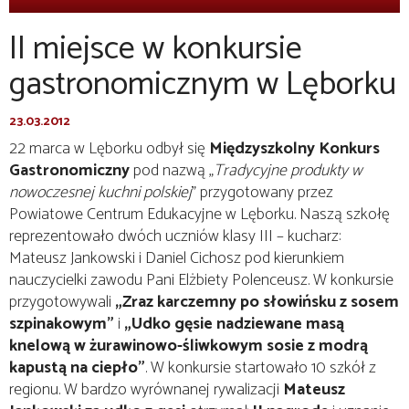
II miejsce w konkursie
gastronomicznym w Lęborku
23.03.2012
22 marca w Lęborku odbył się
Międzyszkolny Konkurs
Gastronomiczny
pod nazwą „
Tradycyjne produkty w
nowoczesnej kuchni polskiej
” przygotowany przez
Powiatowe Centrum Edukacyjne w Lęborku. Naszą szkołę
reprezentowało dwóch uczniów klasy III – kucharz:
Mateusz Jankowski i Daniel Cichosz pod kierunkiem
nauczycielki zawodu Pani Elżbiety Polenceusz. W konkursie
przygotowywali
„Zraz karczemny po słowińsku z sosem
szpinakowym”
i
„Udko gęsie nadziewane masą
knelową w żurawinowo-śliwkowym sosie z modrą
kapustą na ciepło”
. W konkursie startowało 10 szkół z
regionu. W bardzo wyrównanej rywalizacji
Mateusz