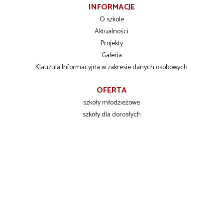
INFORMACJE
O szkole
Aktualności
Projekty
Galeria
Klauzula Informacyjna w zakresie danych osobowych
OFERTA
szkoły młodzieżowe
szkoły dla dorosłych
szkolenia zawodowe
INFORMACJE DLA UCZNIÓW
Liceum Ogólnokształcące
Technikum Zawodowe
Branżowa Szkoła I stopnia
KONTAKT
Zespół Szkół Ponadpodstawowych