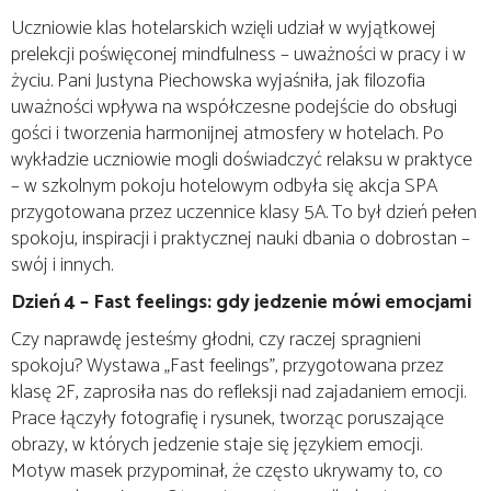
Uczniowie klas hotelarskich wzięli udział w wyjątkowej
prelekcji poświęconej mindfulness – uważności w pracy i w
życiu. Pani Justyna Piechowska wyjaśniła, jak filozofia
uważności wpływa na współczesne podejście do obsługi
gości i tworzenia harmonijnej atmosfery w hotelach. Po
wykładzie uczniowie mogli doświadczyć relaksu w praktyce
– w szkolnym pokoju hotelowym odbyła się akcja SPA
przygotowana przez uczennice klasy 5A. To był dzień pełen
spokoju, inspiracji i praktycznej nauki dbania o dobrostan –
swój i innych.
Dzień 4 – Fast feelings: gdy jedzenie mówi emocjami
Czy naprawdę jesteśmy głodni, czy raczej spragnieni
spokoju? Wystawa „Fast feelings”, przygotowana przez
klasę 2F, zaprosiła nas do refleksji nad zajadaniem emocji.
Prace łączyły fotografię i rysunek, tworząc poruszające
obrazy, w których jedzenie staje się językiem emocji.
Motyw masek przypominał, że często ukrywamy to, co