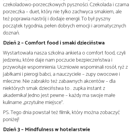
czekoladowo-porzeczkowych pyszności. Czekolada i czarna
porzeczka – duet, który nie tylko zachwyca smakiem, ale
też poprawia nastrój i dodaje energii. To był pyszny
początek tygodnia, pełen dobrych emocji i aromatycznych
doznań.
Dzień 2 – Comfort food i smaki dzieciństwa
Wystartowała nasza szkolna ankieta o comfort food, czyli
jedzeniu, które daje nam poczucie bezpieczeństwa i
przywołuje wspomnienia. Uczniowie wspominali rosół, ryż z
jabłkami i pierogi babci, a nauczyciele – zupy owocowe i
mleczne. Nie zabrakło też zabawnych akcentów – dla
niektórych smak dzieciństwa to… zupka instant z
akademika! Jedno jest pewne – każdy ma swoje małe
kulinarne „przytulne miejsce”.
PS. Tego dnia powstał też filmik, który można zobaczyć
poniżej!
Dzień 3 – Mindfulness w hotelarstwie