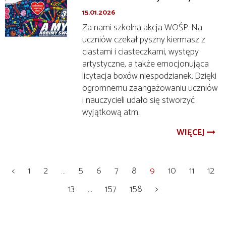
15.01.2026
Za nami szkolna akcja WOŚP. Na
uczniów czekał pyszny kiermasz z
ciastami i ciasteczkami, występy
artystyczne, a także emocjonująca
licytacja boxów niespodzianek. Dzięki
ogromnemu zaangażowaniu uczniów
i nauczycieli udało się stworzyć
wyjątkową atm...
WIĘCEJ
<
1
2
…
5
6
7
8
9
10
11
12
13
…
157
158
>