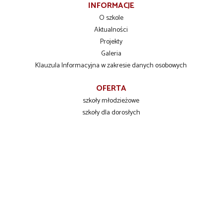
INFORMACJE
O szkole
Aktualności
Projekty
Galeria
Klauzula Informacyjna w zakresie danych osobowych
OFERTA
szkoły młodzieżowe
szkoły dla dorosłych
szkolenia zawodowe
INFORMACJE DLA UCZNIÓW
Liceum Ogólnokształcące
Technikum Zawodowe
Branżowa Szkoła I stopnia
KONTAKT
Zespół Szkół Ponadpodstawowych