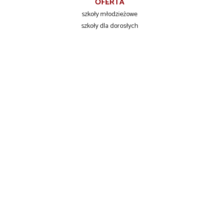
OFERTA
szkoły młodzieżowe
szkoły dla dorosłych
szkolenia zawodowe
INFORMACJE DLA UCZNIÓW
Liceum Ogólnokształcące
Technikum Zawodowe
Branżowa Szkoła I stopnia
KONTAKT
Zespół Szkół Ponadpodstawowych
ul. Przemysłowa 101
76-200 Słupsk
tel./fax +48 59 840 06 66
tel.kom. +48 609 396 666
tel. +48 59 842 98 59
kontakt@szkoly-slupsk.pl
http://www.szkoly-slupsk.pl