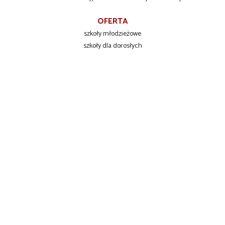
OFERTA
szkoły młodzieżowe
szkoły dla dorosłych
szkolenia zawodowe
INFORMACJE DLA UCZNIÓW
Liceum Ogólnokształcące
Technikum Zawodowe
Branżowa Szkoła I stopnia
KONTAKT
Zespół Szkół Ponadpodstawowych
ul. Przemysłowa 101
76-200 Słupsk
tel./fax +48 59 840 06 66
tel.kom. +48 609 396 666
tel. +48 59 842 98 59