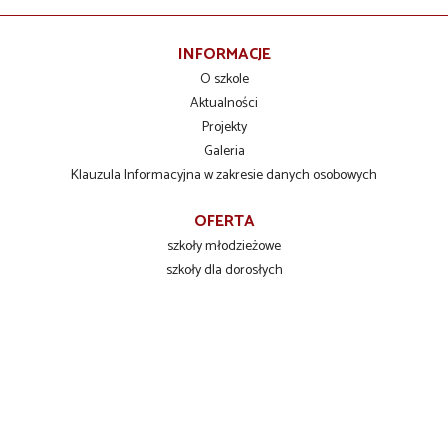
INFORMACJE
O szkole
Aktualności
Projekty
Galeria
Klauzula Informacyjna w zakresie danych osobowych
OFERTA
szkoły młodzieżowe
szkoły dla dorosłych
szkolenia zawodowe
INFORMACJE DLA UCZNIÓW
Liceum Ogólnokształcące
Technikum Zawodowe
Branżowa Szkoła I stopnia