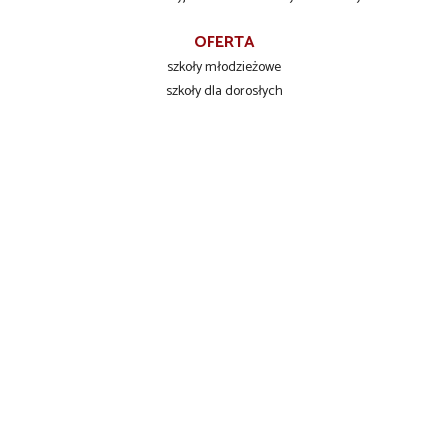
OFERTA
szkoły młodzieżowe
szkoły dla dorosłych
szkolenia zawodowe
INFORMACJE DLA UCZNIÓW
Liceum Ogólnokształcące
Technikum Zawodowe
Branżowa Szkoła I stopnia
KONTAKT
Zespół Szkół Ponadpodstawowych
ul. Przemysłowa 101
76-200 Słupsk
tel./fax +48 59 840 06 66
tel.kom. +48 609 396 666
tel. +48 59 842 98 59